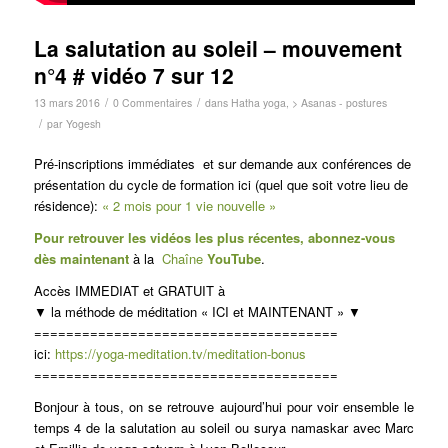
La salutation au soleil – mouvement
n°4 # vidéo 7 sur 12
/
/
13 mars 2016
0 Commentaires
dans
Hatha yoga
,
> Asanas - postures
/
par
Yogesh
Pré-inscriptions immédiates et sur demande aux conférences de
présentation du cycle de formation ici (quel que soit votre lieu de
résidence):
« 2 mois pour 1 vie nouvelle »
Pour retrouver les vidéos les plus récentes, abonnez-vous
dès maintenant
à la
Chaîne
You
Tube
.
Accès IMMEDIAT et GRATUIT à
▼ la méthode de méditation « ICI et MAINTENANT » ▼
======================================
ici:
https://yoga-meditation.tv/meditation-bonus
======================================
Bonjour à tous, on se retrouve aujourd’hui pour voir ensemble le
temps 4 de la salutation au soleil ou surya namaskar avec Marc