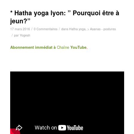
* Hatha yoga lyon: ” Pourquoi être à
jeun?”
/
/
17 mars 2016
0 Commentaires
dans
Hatha yoga
,
> Asanas - postures
/
par
Yogesh
Abonnement immédiat à
Chaîne
You
Tube
.