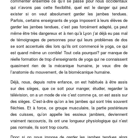
commenter ensemble ce qu’il se passe pour nous occidentaux
qui n’avons pas cette flexibilité, quel est le danger qui peut
exister si on veut absolument garder les jambes tendues.
Parfois, certains enseignants de yoga imposent à leurs élèves de
garder les jambes tendues, c’est pas forcément adapté, ça peut
même être très dangereux et à rien qu’à Lyon j’ai déjà eu pas mal
de témoignages de personnes pour qui leurs problèmes de dos
se sont accentués dès lors qu’ils ont commencé le yoga, ce qui
est quand même un comble! Tout cela pourquoi? par manque de
réelle formation de trop d’enseignants de yoga qui ne connaissent
quasiment rien de la mécanique humaine, je veux dire de
l’anatomie du mouvement, de la biomécanique humaine.
Déjà, nous, depuis notre enfance, on est habitués à être assis
sur des sièges, que ce soit pour manger, étudier, regarder la
télévision, on a un mode de vie c’est comme ça, on est assis sur
des sièges. C’est-à-dire qu’on a les jambes qui sont très souvent
fléchies. Et à force, ce groupe musculaire, la partie postérieure
des cuisses, qu’on appelle les essieux jambiers, deviennent
vraiment raccourcis, ils ont une longueur physiologique qui n’est
pas normale, ils sont trop courts.
Donc si on nous impose de garder les jambes tendues alors