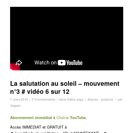
La salutation au soleil – mouvement
n°3 # vidéo 6 sur 12
/
/
/
7 mars 2016
0 Commentaires
dans
Hatha yoga
,
> Asanas - postures
par
Yogesh
Abonnement immédiat à
Chaîne
You
Tube
.
Accès IMMEDIAT et GRATUIT à