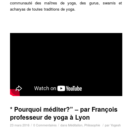
communauté des maîtres de yoga, des gurus, swamis et
acharyas de toutes traditions de yoga.
* Pourquoi méditer?” – par François
professeur de yoga à Lyon
/
/
/
23 mars 2016
0 Commentaires
dans
Méditation
,
Philosophie
par
Yogesh