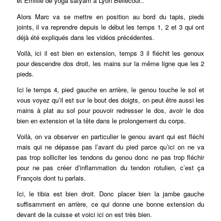
et Emillie de yoga satyam à Lyon Bellecour..
Alors Marc va se mettre en position au bord du tapis, pieds
joints, il va reprendre depuis le début les temps 1, 2 et 3 qui ont
déjà été expliqués dans les vidéos précédentes.
Voilà, ici il est bien en extension, temps 3 il fléchit les genoux
pour descendre dos droit, les mains sur la même ligne que les 2
pieds.
Ici le temps 4, pied gauche en arrière, le genou touche le sol et
vous voyez qu’il est sur le bout des doigts, on peut être aussi les
mains à plat au sol pour pouvoir redresser le dos, avoir le dos
bien en extension et la tête dans le prolongement du corps.
Voilà, on va observer en particulier le genou avant qui est fléchi
mais qui ne dépasse pas l’avant du pied parce qu’ici on ne va
pas trop solliciter les tendons du genou donc ne pas trop fléchir
pour ne pas créer d’inflammation du tendon rotulien, c’est ça
François dont tu parlais.
Ici, le tibia est bien droit. Donc placer bien la jambe gauche
suffisamment en arrière, ce qui donne une bonne extension du
devant de la cuisse et voici ici on est très bien.