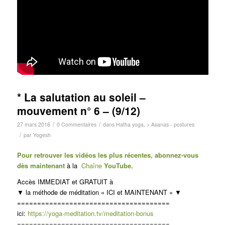
* La salutation au soleil –
mouvement n° 6 – (9/12)
/
/
27 mars 2016
0 Commentaires
dans
Hatha yoga
,
> Asanas - postures
/
par
Yogesh
Pour retrouver les vidéos les plus récentes, abonnez-vous
dès maintenant
à la
Chaîne
You
Tube
.
Accès IMMEDIAT et GRATUIT à
▼ la méthode de méditation « ICI et MAINTENANT » ▼
======================================
ici:
https://yoga-meditation.tv/meditation-bonus
======================================