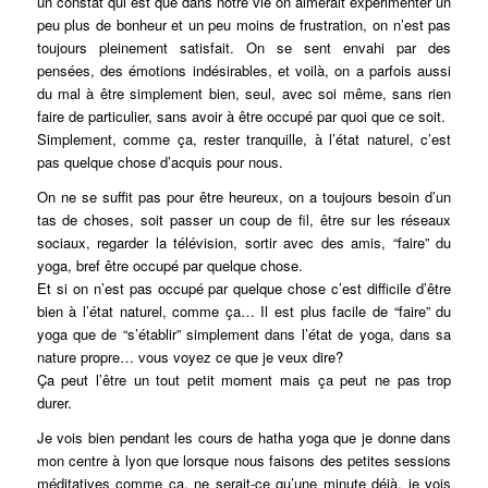
un constat qui est que dans notre vie on aimerait expérimenter un
peu plus de bonheur et un peu moins de frustration, on n’est pas
toujours pleinement satisfait. On se sent envahi par des
pensées, des émotions indésirables, et voilà, on a parfois aussi
du mal à être simplement bien, seul, avec soi même, sans rien
faire de particulier, sans avoir à être occupé par quoi que ce soit.
Simplement, comme ça, rester tranquille, à l’état naturel, c’est
pas quelque chose d’acquis pour nous.
On ne se suffit pas pour être heureux, on a toujours besoin d’un
tas de choses, soit passer un coup de fil, être sur les réseaux
sociaux, regarder la télévision, sortir avec des amis, “faire” du
yoga, bref être occupé par quelque chose.
Et si on n’est pas occupé par quelque chose c’est difficile d’être
bien à l’état naturel, comme ça… Il est plus facile de “faire” du
yoga que de “s’établir” simplement dans l’état de yoga, dans sa
nature propre… vous voyez ce que je veux dire?
Ça peut l’être un tout petit moment mais ça peut ne pas trop
durer.
Je vois bien pendant les cours de hatha yoga que je donne dans
mon centre à lyon que lorsque nous faisons des petites sessions
méditatives comme ça, ne serait-ce qu’une minute déjà, je vois