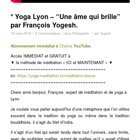
* Yoga Lyon – “Une âme qui brille”
par François Yogesh.
/
/
/
10 mars 2016
0 Commentaires
dans
Philosophie
par
Yogesh
Abonnement immédiat à
Chaîne
You
Tube
.
Accès IMMEDIAT et GRATUIT à
▼ la méthode de méditation « ICI et MAINTENANT » ▼
======================================
ici:
https://yoga-meditation.tv/meditation-bonus
======================================
Chers amis bonjour, François, expert de méditation et de yoga à
Lyon.
Je voulais vous parler aujourd’hui d’une métaphore que l’on utilise
souvent dans la tradition du yoga ou même dans la tradition
bouddhiste, il s’agit du filet d’Indra.
Il s’agit d’un filet qui serait tendu dans tout l’univers, sans limite,
avec de multiples mailles, autant de mailles qu’il y aurait d’êtres