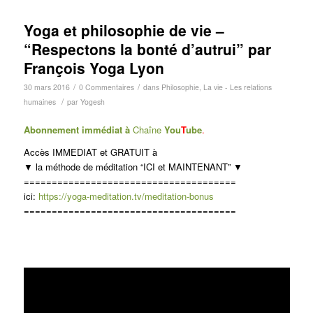
Yoga et philosophie de vie –
“Respectons la bonté d’autrui” par
François Yoga Lyon
/
/
30 mars 2016
0 Commentaires
dans
Philosophie
,
La vie - Les relations
/
humaines
par
Yogesh
Abonnement immédiat à
Chaîne
You
T
ube
.
Accès IMMEDIAT et GRATUIT à
▼ la méthode de méditation “ICI et MAINTENANT” ▼
======================================
ici:
https://yoga-meditation.tv/meditation-bonus
======================================