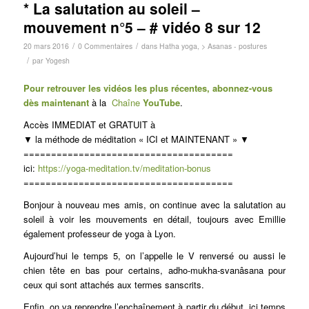
* La salutation au soleil –
mouvement n°5 – # vidéo 8 sur 12
/
/
20 mars 2016
0 Commentaires
dans
Hatha yoga
,
> Asanas - postures
/
par
Yogesh
Pour retrouver les vidéos les plus récentes, abonnez-vous
dès maintenant
à la
Chaîne
You
Tube
.
Accès IMMEDIAT et GRATUIT à
▼ la méthode de méditation « ICI et MAINTENANT » ▼
======================================
ici:
https://yoga-meditation.tv/meditation-bonus
======================================
Bonjour à nouveau mes amis, on continue avec la salutation au
soleil à voir les mouvements en détail, toujours avec Emillie
également professeur de yoga à Lyon.
Aujourd’hui le temps 5, on l’appelle le V renversé ou aussi le
chien tête en bas pour certains, adho-mukha-svanâsana pour
ceux qui sont attachés aux termes sanscrits.
Enfin, on va reprendre l’enchaînement à partir du début, ici temps