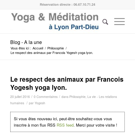
Réservation directe : 06.67.10.71.24
Blog - A la une
Vous êtes ici :
Accueil
/
Philosophie
/
Le respect des animaux par Francois Yogesh yoga lyon.
Le respect des animaux par Francois
Yogesh yoga lyon.
/
/
20 juillet 2016
0 Commentaires
dans
Philosophie
,
La vie - Les relations
/
humaines
par
Yogesh
Si vous êtes nouveau ici, peut-être souhaitez-vous vous
inscrire à mon flux RSS
RSS feed
. Merci pour votre visite !