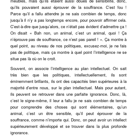
meubles, mais qu’ils étaient aussi doués de sensibilité, donc,
qu’ils pouvaient aussi éprouver de la souffrance. C’est fou !
Parce qu’il a fallu attendre je ne sais combien de temps, donc
jusqu’à il n’y a pas longtemps encore, pour pouvoir affirmer cela.
C’est-à-dire que jusqu’alors, ce n’était pas évident d’admettre ça !
On disait « Bah non, un animal, c’est un animal, quoi ! Ça
n’éprouve pas de souffrance, ce n’est pas pareil ! ». Ça montre à
quel point, au niveau de nos politiques, excusez-moi, je ne fais
pas de politique, mais ça montre à quel point l’intelligence ne se
situe pas là où on le croit.
Souvent, on associe l’intelligence au plan intellectuel. On sait
très bien que les politiques, intellectuellement, ils sont
éminemment brillants, ils ont des capacités bien supérieures à la
majorité d’entre nous, sur le plan intellectuel. Mais pour autant,
ils peuvent se retrouver dans une parfaite ignorance. Donc, là,
c’est le signe-même, il leur a fallu je ne sais combien de temps
pour comprendre des choses qui sont élémentaires, qu’un
animal, c’est un être sensible, qu’il peut éprouver de la
souffrance, comme n’importe qui. Donc, on peut avoir un intellect
supérieurement développé et se trouver dans la plus profonde
ignorance.