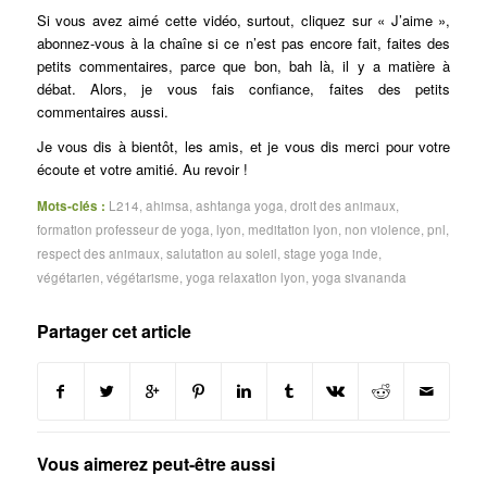
Si vous avez aimé cette vidéo, surtout, cliquez sur « J’aime »,
abonnez-vous à la chaîne si ce n’est pas encore fait, faites des
petits commentaires, parce que bon, bah là, il y a matière à
débat. Alors, je vous fais confiance, faites des petits
commentaires aussi.
Je vous dis à bientôt, les amis, et je vous dis merci pour votre
écoute et votre amitié. Au revoir !
Mots-clés :
L214
,
ahimsa
,
ashtanga yoga
,
droit des animaux
,
formation professeur de yoga
,
lyon
,
meditation lyon
,
non violence
,
pnl
,
respect des animaux
,
salutation au soleil
,
stage yoga inde
,
végétarien
,
végétarisme
,
yoga relaxation lyon
,
yoga sivananda
Partager cet article
Vous aimerez peut-être aussi