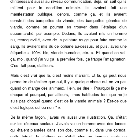
d’intéressant aussi au niveau communication, déjà, on sait qu’ils
militent pour la condition animale. Ils avaient fait une
manifestation publique, dehors, comme ça, et ils avaient
construit des barquettes de viande, des barquettes géantes de
viande, comme on pourrait en trouver dans l’étalage d’un
supermarché, par exemple. Dedans, ils avaient mis un homme
nu, recroquevillé, avec de la peinture rouge pour faire comme le
sang, ils avaient mis du cellophane au-dessus, et puis, avec une
étiquette « 100% bio, viande humaine, etc. ». Et quand on voit
ça, moi, quand j’ai vu ça la première fois, ça frappe l’imagination.
C’est fait pour, d’ailleurs.
Mais c’est vrai que là, c’est moins marrant. Et là, ça peut nous
permettre de réaliser que oui, il y a quelque chose qui ne va pas
quand on mange des animaux. Hein, se dire « Pourquoi là ça me
choque et pourquoi, par ailleurs, mes habitudes font que ne je
suis pas choqué quand c’est de la viande animale ? Est-ce que
c’est logique, oui ou non ? ».
De la même façon, j’avais vu aussi une illustration. Ça, c’était
sur les réseaux sociaux. J’avais vu un homme avec des lances
qui étaient plantées dans son dos, comme si, dans une corrida,
cette fois-ci, la victime, ce n’était plus un taureau, mais un