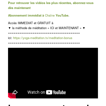
Pour retrouver les vidéos les plus récentes, abonnez-vous
dès maintenant
Abonnement immédiat à
Chaîne
You
Tube
.
Accès IMMEDIAT et GRATUIT à
▼ la méthode de méditation « ICI et MAINTENANT » ▼
======================================
ici:
https://yoga-meditation.tv/meditation-bonus
======================================