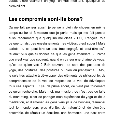
défaut d’être vraiment un yogi, un vrai méditant, quelqu’un de
bienveillant…
Les compromis sont-ils bons?
Ça me fait penser aussi, je pense à plein de choses en même
temps au fur et à mesure que je parle, mais ça me fait penser
aussi récemment que quelqu’un me disait « Oui, François, tout
ce que tu fais, ces enseignements, les vidéos, c’est super ! Mais
parfois, tu es peut-être un peu trop engagé, et peut-être qu’il
faudrait plus que tu donnes ce que les gens attendent. ». Parce
que c’est vrai que souvent, quand on va sur une chaîne de yoga,
qu’est-ce qu’on voit ? Bah souvent, ce sont des postures de
yoga, des postures, des postures ou bien du pranayama… Moi,
je suis très attaché à développer des éléments de philosophie, de
compréhension de la vie, de respect de la vie, de développer
tous ces aspects. Et ça, de prime abord, ce n’est pas forcément
ce qu’on recherche. Mais moi, ma mission, ce n’est pas de faire
du marketing, c’est de partager mon expérience du yoga et de la
méditation, et d’amener les gens vers plus de bonheur, d’amener
tout le monde vers plus d’unité, de fraternité et de bien-être
ensemble, de rétablir un équilibre, une harmonie, une paix entre